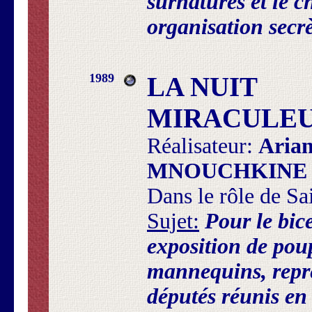
surnatures et le c
organisation secr
1989
LA NUIT
MIRACULEU
Réalisateur:
Aria
MNOUCHKINE
Dans le rôle de Sa
Sujet:
Pour le bic
exposition de pou
mannequins, repré
députés réunis en