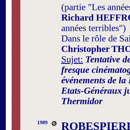
(partie "Les année
Richard HEFF
années terribles")
Dans le rôle de Sai
Christopher T
Sujet:
Tentative d
fresque cinémato
événements de la 
Etats-Généraux j
Thermidor
1989
ROBESPIERR