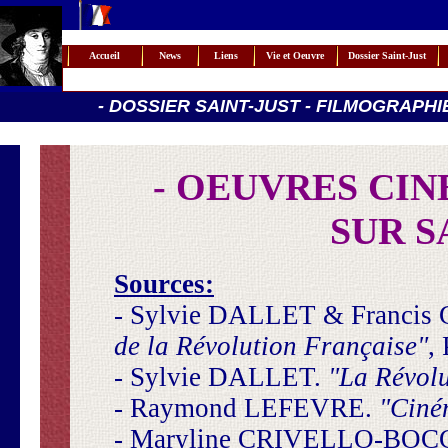
Accueil
News
Liens
Vie et Oeuvre
Dossier Saint-Just
- DOSSIER SAINT-JUST - FILMOGRAPHI
- OEUVRES CI
SUR S
Sources:
- Sylvie DALLET & Franc
de la Révolution Française"
,
- Sylvie DALLET.
"La Révolu
- Raymond LEFEVRE.
"Ciné
- Maryline CRIVELLO-BOC