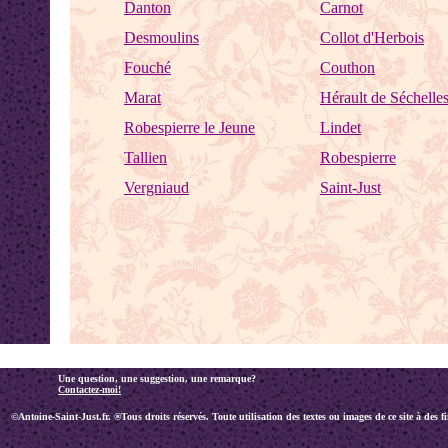
Danton
Carnot
Desmoulins
Collot d'Herbois
Fouché
Couthon
Marat
Hérault de Séchelle
Robespierre le Jeune
Lindet
Tallien
Robespierre
Vergniaud
Saint-Just
Une question, une suggestion, une remarque?
Contactez-moi!
©Antoine-Saint-Just.fr. ®Tous droits réservés. Toute utilisation des textes ou images de ce site à des f