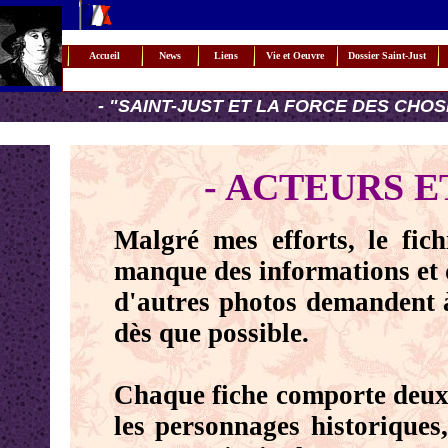
Accueil
News
Liens
Vie et Oeuvre
Dossier Saint-Just
- "SAINT-JUST ET LA FORCE DES CHOSE
- ACTEURS E
Malgré mes efforts, le fich
manque des informations et 
d'autres photos demandent à
dès que possible.
Chaque fiche comporte deux 
les personnages historiques