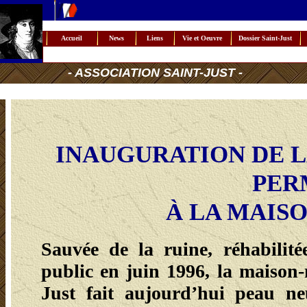
Accueil
News
Liens
Vie et Oeuvre
Dossier Saint-Just
- ASSOCIATION SAINT-JUST -
INAUGURATION DE L
PER
À LA MAISO
Sauvée de la ruine, réhabilité
public en juin 1996, la maison
Just fait aujourd’hui peau n