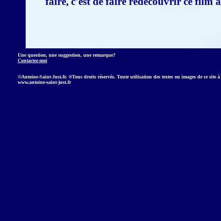
faire, c'est de faire redécouvrir ce film
Une question, une suggestion, une remarque?
Contactez-moi
©Antoine-Saint-Just.fr. ®Tous droits réservés. Toute utilisation des textes ou images de ce site à 
www.antoine-saint-just.fr